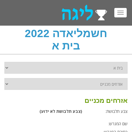
Toggl
navig
חשמליאדה 2022
בית א
אזרחים מכניים
צבע תלבושת:
(צבע תלבושת לא ידוע)
שם המגרש:
כתובת המגרש: