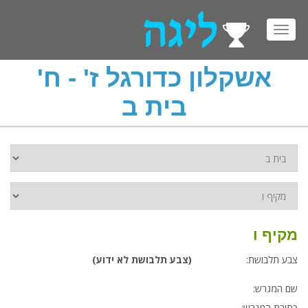
Toggl
navig
אשקלון כדורגל ז' - ח'
בית ב
מקיף ו
צבע תלבושת:
(צבע תלבושת לא ידוע)
שם המגרש:
כתובת המגרש: